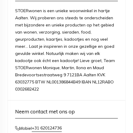
STOERwonen is een unieke woonwinkel in hartje
Aalten. Wij proberen ons steeds te onderscheiden
met bijzondere en unieke producten op het gebied
van wonen, verzorging, sieraden, food,
geurproducten, kaartjes, kadootjes en nog veel
meer... Laat je inspireren in onze gezellige en goed
gevulde winkel. Natuurlijk maken wij van elk
kadootje ook écht een kadootje! Lieve groet, Team
STOERwonen Monique, Martin, Ilona en Maud
Bredevoortsestraatweg 9 7121BA Aalten KVK
63032775 BTW NL001386844B49 IBAN NL12RABO
0302682422
Neem contact met ons op
+31 620124736
Mobiel