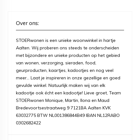
Over ons:
STOERwonen is een unieke woonwinkel in hartje
Aalten. Wij proberen ons steeds te onderscheiden
met bijzondere en unieke producten op het gebied
van wonen, verzorging, sieraden, food,
geurproducten, kaartjes, kadootjes en nog veel
meer... Laat je inspireren in onze gezellige en goed
gevulde winkel. Natuurlijk maken wij van elk
kadootje ook écht een kadootje! Lieve groet, Team
STOERwonen Monique, Martin, Ilona en Maud
Bredevoortsestraatweg 9 7121BA Aalten KVK
63032775 BTW NL001386844B49 IBAN NL12RABO
0302682422