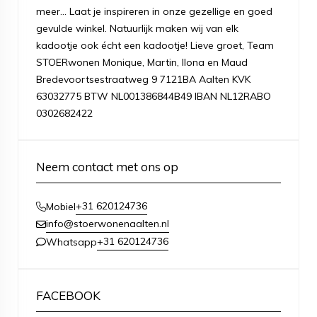
meer... Laat je inspireren in onze gezellige en goed
gevulde winkel. Natuurlijk maken wij van elk
kadootje ook écht een kadootje! Lieve groet, Team
STOERwonen Monique, Martin, Ilona en Maud
Bredevoortsestraatweg 9 7121BA Aalten KVK
63032775 BTW NL001386844B49 IBAN NL12RABO
0302682422
Neem contact met ons op
+31 620124736
Mobiel
info@stoerwonenaalten.nl
+31 620124736
Whatsapp
FACEBOOK