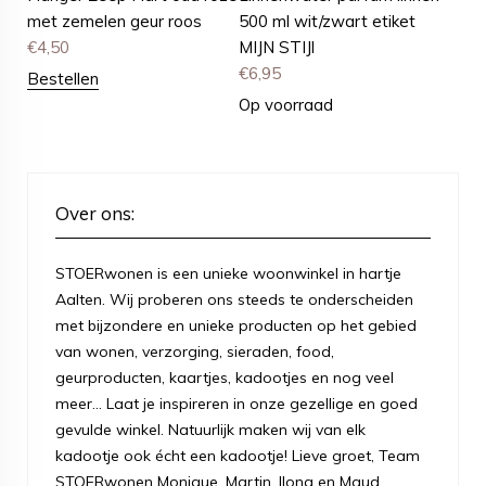
met zemelen geur roos
500 ml wit/zwart etiket
€
4,50
MIJN STIJl
€
6,95
Bestellen
Op voorraad
Over ons:
STOERwonen is een unieke woonwinkel in hartje
Aalten. Wij proberen ons steeds te onderscheiden
met bijzondere en unieke producten op het gebied
van wonen, verzorging, sieraden, food,
geurproducten, kaartjes, kadootjes en nog veel
meer... Laat je inspireren in onze gezellige en goed
gevulde winkel. Natuurlijk maken wij van elk
kadootje ook écht een kadootje! Lieve groet, Team
STOERwonen Monique, Martin, Ilona en Maud