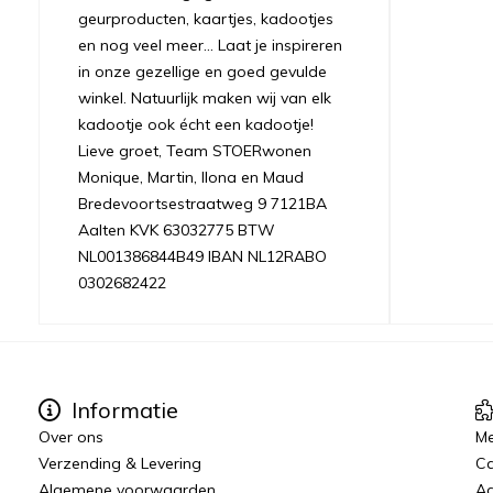
geurproducten, kaartjes, kadootjes
en nog veel meer... Laat je inspireren
in onze gezellige en goed gevulde
winkel. Natuurlijk maken wij van elk
kadootje ook écht een kadootje!
Lieve groet, Team STOERwonen
Monique, Martin, Ilona en Maud
Bredevoortsestraatweg 9 7121BA
Aalten KVK 63032775 BTW
NL001386844B49 IBAN NL12RABO
0302682422
Informatie
Over ons
Me
Verzending & Levering
C
Algemene voorwaarden
Aa