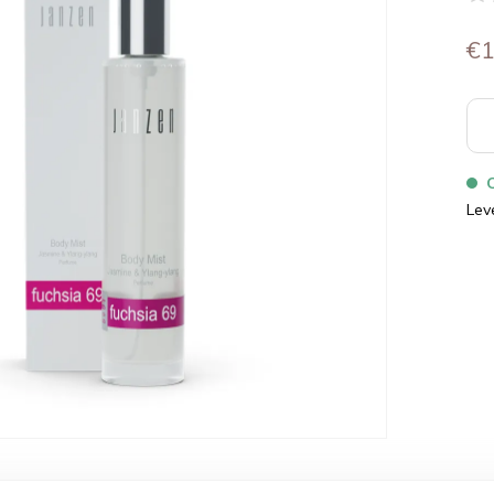
€1
Lev