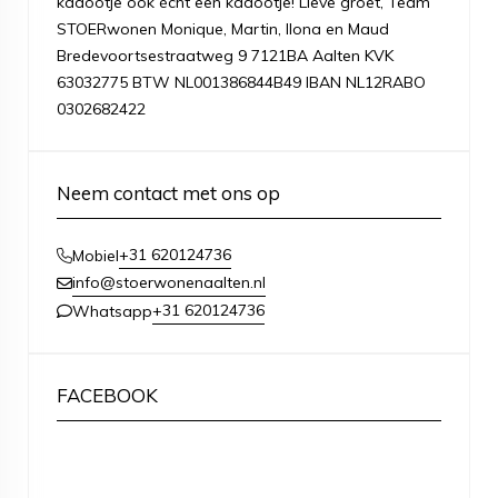
kadootje ook écht een kadootje! Lieve groet, Team
STOERwonen Monique, Martin, Ilona en Maud
Bredevoortsestraatweg 9 7121BA Aalten KVK
63032775 BTW NL001386844B49 IBAN NL12RABO
0302682422
Neem contact met ons op
+31 620124736
Mobiel
info@stoerwonenaalten.nl
+31 620124736
Whatsapp
FACEBOOK