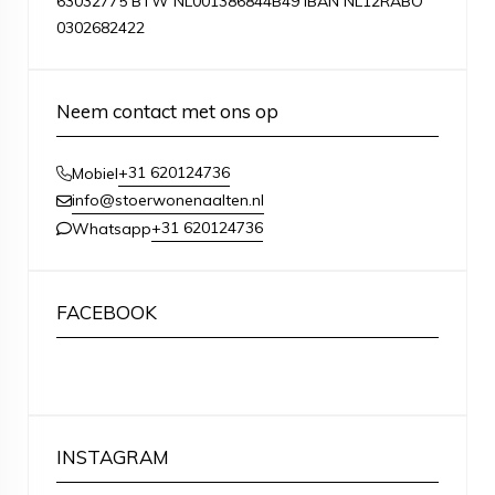
63032775 BTW NL001386844B49 IBAN NL12RABO
0302682422
Neem contact met ons op
+31 620124736
Mobiel
info@stoerwonenaalten.nl
+31 620124736
Whatsapp
FACEBOOK
INSTAGRAM