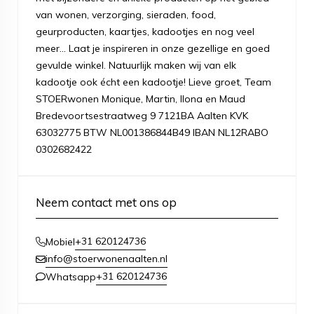
van wonen, verzorging, sieraden, food,
geurproducten, kaartjes, kadootjes en nog veel
meer... Laat je inspireren in onze gezellige en goed
gevulde winkel. Natuurlijk maken wij van elk
kadootje ook écht een kadootje! Lieve groet, Team
STOERwonen Monique, Martin, Ilona en Maud
Bredevoortsestraatweg 9 7121BA Aalten KVK
63032775 BTW NL001386844B49 IBAN NL12RABO
0302682422
Neem contact met ons op
+31 620124736
Mobiel
info@stoerwonenaalten.nl
+31 620124736
Whatsapp