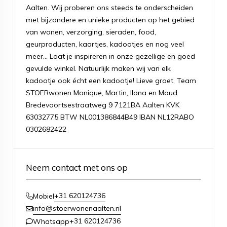
Aalten. Wij proberen ons steeds te onderscheiden
met bijzondere en unieke producten op het gebied
van wonen, verzorging, sieraden, food,
geurproducten, kaartjes, kadootjes en nog veel
meer... Laat je inspireren in onze gezellige en goed
gevulde winkel. Natuurlijk maken wij van elk
kadootje ook écht een kadootje! Lieve groet, Team
STOERwonen Monique, Martin, Ilona en Maud
Bredevoortsestraatweg 9 7121BA Aalten KVK
63032775 BTW NL001386844B49 IBAN NL12RABO
0302682422
Neem contact met ons op
+31 620124736
Mobiel
info@stoerwonenaalten.nl
+31 620124736
Whatsapp