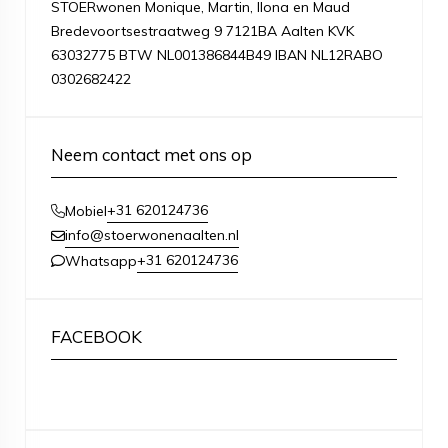
STOERwonen Monique, Martin, Ilona en Maud
Bredevoortsestraatweg 9 7121BA Aalten KVK
63032775 BTW NL001386844B49 IBAN NL12RABO
0302682422
Neem contact met ons op
+31 620124736
Mobiel
info@stoerwonenaalten.nl
+31 620124736
Whatsapp
FACEBOOK