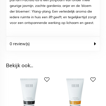
parfum Fuchsia 69 is een potpourri van onder meer
geurige jasmijn, zachte gardenia, anjer en de ‘bloem
der bloemen’: Ylang-ylang. Een verleidelijk aroma die
iedere ruimte in huis een
lift
geeft, en tegelijkertijd zorgt
voor een ontspannende werking op lichaam en geest.
0 review(s)
Bekijk ook...