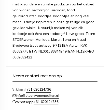
met bijzondere en unieke producten op het gebied
van wonen, verzorging, sieraden, food,
geurproducten, kaartjes, kadootjes en nog veel
meer... Laat je inspireren in onze gezellige en goed
gevulde winkel. Natuurlijk maken wij van elk
kadootje ook écht een kadootje! Lieve groet, Team
STOERwonen Monique, Martin, Ilona en Maud
Bredevoortsestraatweg 9 7121BA Aalten KVK
63032775 BTW NL001386844B49 IBAN NL12RABO
0302682422
Neem contact met ons op
+31 620124736
Mobiel
info@stoerwonenaalten.nl
+31 620124736
Whatsapp