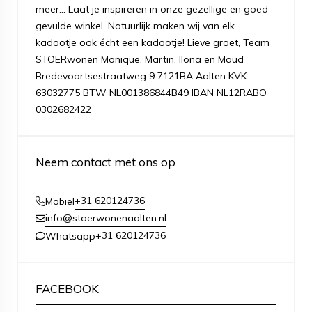
meer... Laat je inspireren in onze gezellige en goed
gevulde winkel. Natuurlijk maken wij van elk
kadootje ook écht een kadootje! Lieve groet, Team
STOERwonen Monique, Martin, Ilona en Maud
Bredevoortsestraatweg 9 7121BA Aalten KVK
63032775 BTW NL001386844B49 IBAN NL12RABO
0302682422
Neem contact met ons op
+31 620124736
Mobiel
info@stoerwonenaalten.nl
+31 620124736
Whatsapp
FACEBOOK