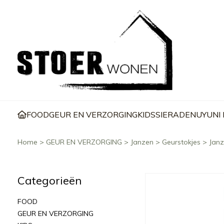
FOOD
GEUR EN VERZORGING
KIDS
SIERADEN
UYUNI
Home
>
GEUR EN VERZORGING
>
Janzen
>
Geurstokjes
>
Janz
Categorieën
FOOD
GEUR EN VERZORGING