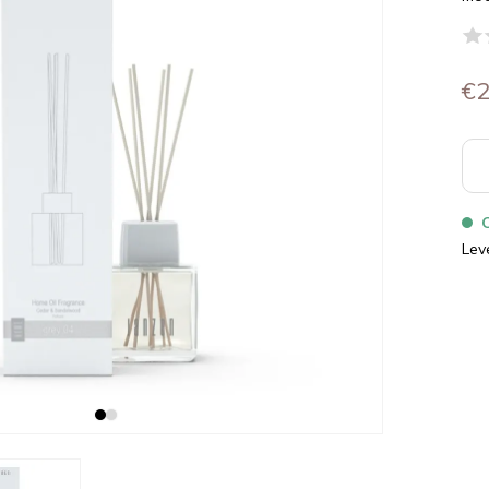
€2
Lev