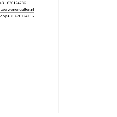
+31 620124736
toerwonenaalten.nl
+31 620124736
sapp