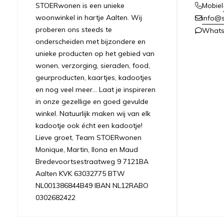
STOERwonen is een unieke
Mobiel
woonwinkel in hartje Aalten. Wij
info@s
proberen ons steeds te
What
onderscheiden met bijzondere en
unieke producten op het gebied van
wonen, verzorging, sieraden, food,
geurproducten, kaartjes, kadootjes
en nog veel meer... Laat je inspireren
in onze gezellige en goed gevulde
winkel. Natuurlijk maken wij van elk
kadootje ook écht een kadootje!
Lieve groet, Team STOERwonen
Monique, Martin, Ilona en Maud
Bredevoortsestraatweg 9 7121BA
Aalten KVK 63032775 BTW
NL001386844B49 IBAN NL12RABO
0302682422