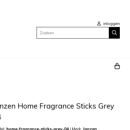
inloggen
Zoeken
anzen Home Fragrance Sticks Grey
4
el:
home-fragrance-sticks-grey-04
|
Merk:
Janzen