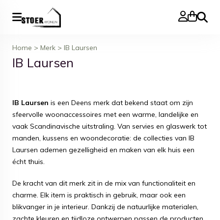
Zoeke
Home
>
Merk
>
IB Laursen
IB Laursen
IB Laursen
is een Deens merk dat bekend staat om zijn
sfeervolle woonaccessoires met een warme, landelijke en
vaak Scandinavische uitstraling. Van servies en glaswerk tot
manden, kussens en woondecoratie: de collecties van IB
Laursen ademen gezelligheid en maken van elk huis een
écht thuis.
De kracht van dit merk zit in de mix van functionaliteit en
charme. Elk item is praktisch in gebruik, maar ook een
blikvanger in je interieur. Dankzij de natuurlijke materialen,
zachte kleuren en tijdloze ontwerpen passen de producten