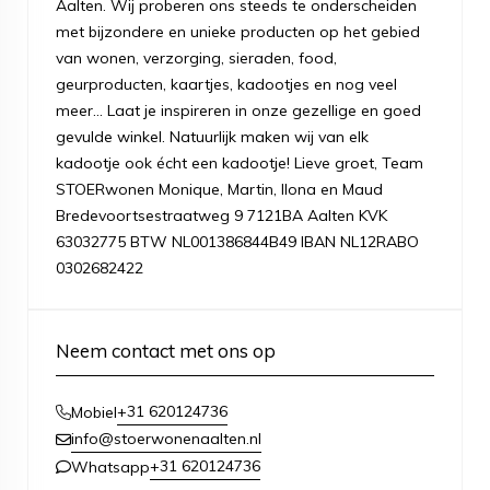
Aalten. Wij proberen ons steeds te onderscheiden
met bijzondere en unieke producten op het gebied
van wonen, verzorging, sieraden, food,
geurproducten, kaartjes, kadootjes en nog veel
meer... Laat je inspireren in onze gezellige en goed
gevulde winkel. Natuurlijk maken wij van elk
kadootje ook écht een kadootje! Lieve groet, Team
STOERwonen Monique, Martin, Ilona en Maud
Bredevoortsestraatweg 9 7121BA Aalten KVK
63032775 BTW NL001386844B49 IBAN NL12RABO
0302682422
Neem contact met ons op
+31 620124736
Mobiel
info@stoerwonenaalten.nl
+31 620124736
Whatsapp