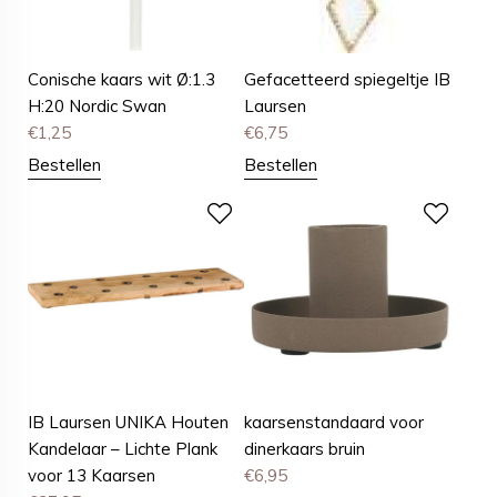
Conische kaars wit Ø:1.3
Gefacetteerd spiegeltje IB
H:20 Nordic Swan
Laursen
€
1,25
€
6,75
Bestellen
Bestellen
IB Laursen UNIKA Houten
kaarsenstandaard voor
Kandelaar – Lichte Plank
dinerkaars bruin
voor 13 Kaarsen
€
6,95