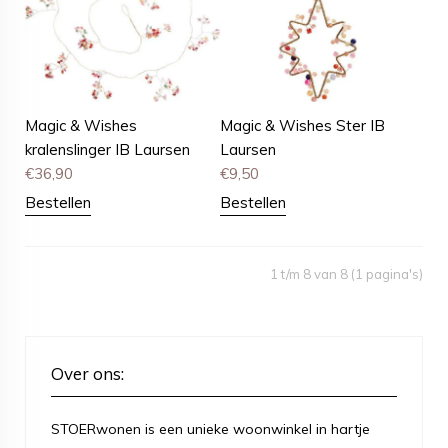
Magic & Wishes
Magic & Wishes Ster IB
kralenslinger IB Laursen
Laursen
€
36,90
€
9,50
Bestellen
Bestellen
1 t/m 8 van 8 (1 pagina's)
Over ons:
STOERwonen is een unieke woonwinkel in hartje