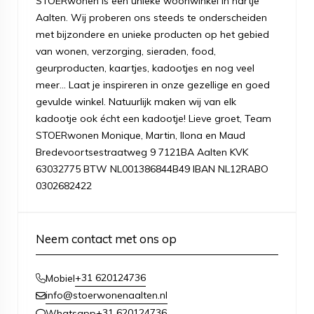
STOERwonen is een unieke woonwinkel in hartje
Aalten. Wij proberen ons steeds te onderscheiden
met bijzondere en unieke producten op het gebied
van wonen, verzorging, sieraden, food,
geurproducten, kaartjes, kadootjes en nog veel
meer... Laat je inspireren in onze gezellige en goed
gevulde winkel. Natuurlijk maken wij van elk
kadootje ook écht een kadootje! Lieve groet, Team
STOERwonen Monique, Martin, Ilona en Maud
Bredevoortsestraatweg 9 7121BA Aalten KVK
63032775 BTW NL001386844B49 IBAN NL12RABO
0302682422
Neem contact met ons op
+31 620124736
Mobiel
info@stoerwonenaalten.nl
+31 620124736
Whatsapp