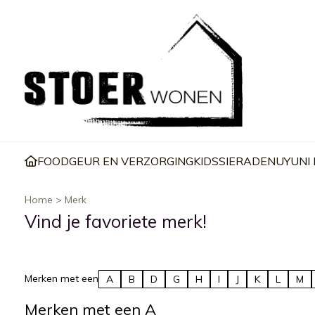
FOOD
GEUR EN VERZORGING
KIDS
SIERADEN
UYUNI
Home
>
Merk
Vind je favoriete merk!
Merken met een
A
B
D
G
H
I
J
K
L
M
Merken met een A