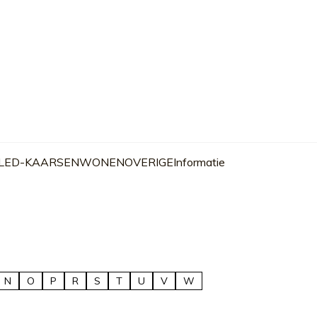
 LED-KAARSEN
WONEN
OVERIGE
Informatie
N
O
P
R
S
T
U
V
W