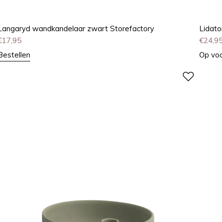
Langaryd wandkandelaar zwart Storefactory
Lidato
€
17,95
€
24,9
Bestellen
Op vo