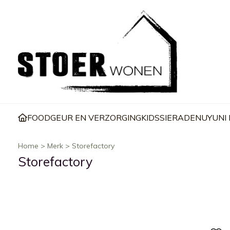
FOOD
GEUR EN VERZORGING
KIDS
SIERADEN
UYUNI
Home
>
Merk
>
Storefactory
Storefactory