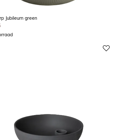
rp Jubileum green
5
orraad