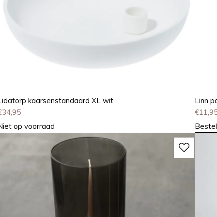
Lidatorp kaarsenstandaard XL wit
Linn p
€
34,95
€
11,9
Niet op voorraad
Bestel