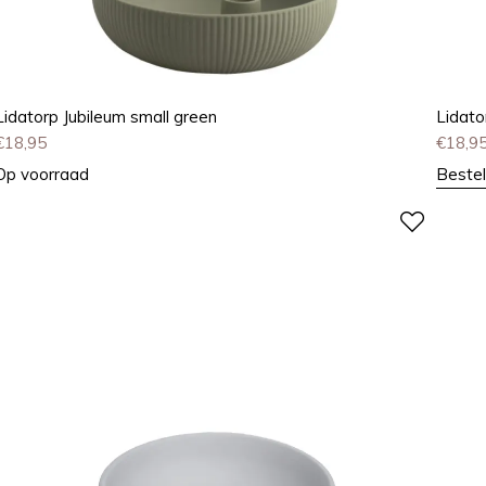
Lidatorp Jubileum small green
Lidato
€
18,95
€
18,9
Op voorraad
Bestel