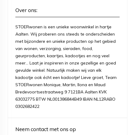
Over ons:
STOERwonen is een unieke woonwinkel in hartje
Aalten. Wij proberen ons steeds te onderscheiden
met bijzondere en unieke producten op het gebied
van wonen, verzorging, sieraden, food,
geurproducten, kaartjes, kadootjes en nog veel
meer... Laat je inspireren in onze gezellige en goed
gevulde winkel. Natuurlijk maken wij van elk
kadootje ook écht een kadootje! Lieve groet, Team
STOERwonen Monique, Martin, Ilona en Maud
Bredevoortsestraatweg 9 7121BA Aalten KVK
63032775 BTW NL001386844B49 IBAN NL12RABO
0302682422
Neem contact met ons op