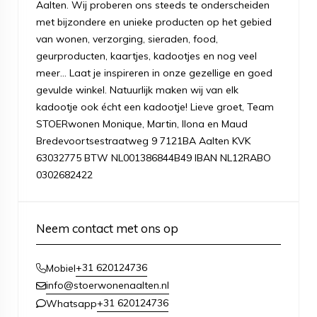
Aalten. Wij proberen ons steeds te onderscheiden
met bijzondere en unieke producten op het gebied
van wonen, verzorging, sieraden, food,
geurproducten, kaartjes, kadootjes en nog veel
meer... Laat je inspireren in onze gezellige en goed
gevulde winkel. Natuurlijk maken wij van elk
kadootje ook écht een kadootje! Lieve groet, Team
STOERwonen Monique, Martin, Ilona en Maud
Bredevoortsestraatweg 9 7121BA Aalten KVK
63032775 BTW NL001386844B49 IBAN NL12RABO
0302682422
Neem contact met ons op
+31 620124736
Mobiel
info@stoerwonenaalten.nl
+31 620124736
Whatsapp