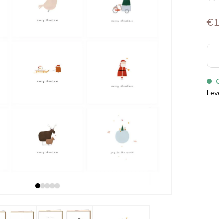
€1
Lev