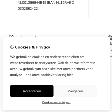
NL001386844B49 IBAN NL12RABO
0302682422
Informatie
Over ons
Me
Cookies & Privacy
Verzending & Levering
C
Algemene voorwaarden
Aa
We gebruiken cookies en andere technieken om
websiteverkeer te analyseren. Ook delen we informatie
over uw gebruik van onze site met onze partners voor
analyse.
Lees onze cookieverklaring
hier
Accepteren
Weigeren
Cookie-instellingen