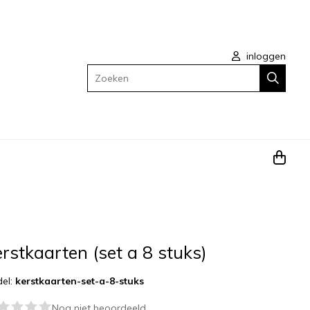
inloggen
Zoeken
rstkaarten (set a 8 stuks)
el:
kerstkaarten-set-a-8-stuks
Nog niet beoordeeld