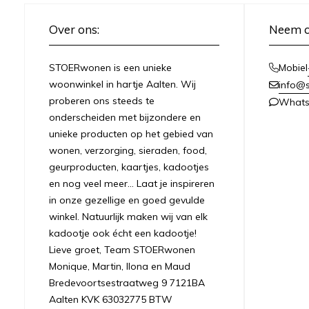
Over ons:
Neem c
STOERwonen is een unieke
Mobiel
woonwinkel in hartje Aalten. Wij
info@s
proberen ons steeds te
What
onderscheiden met bijzondere en
unieke producten op het gebied van
wonen, verzorging, sieraden, food,
geurproducten, kaartjes, kadootjes
en nog veel meer... Laat je inspireren
in onze gezellige en goed gevulde
winkel. Natuurlijk maken wij van elk
kadootje ook écht een kadootje!
Lieve groet, Team STOERwonen
Monique, Martin, Ilona en Maud
Bredevoortsestraatweg 9 7121BA
Aalten KVK 63032775 BTW