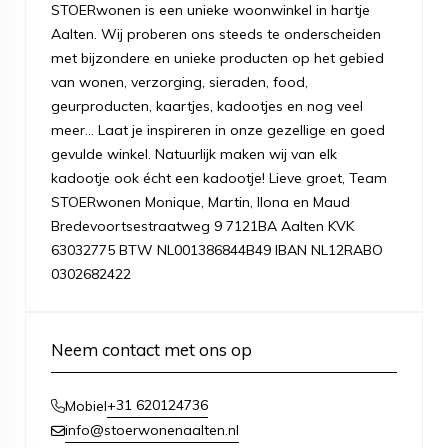
STOERwonen is een unieke woonwinkel in hartje
Aalten. Wij proberen ons steeds te onderscheiden
met bijzondere en unieke producten op het gebied
van wonen, verzorging, sieraden, food,
geurproducten, kaartjes, kadootjes en nog veel
meer... Laat je inspireren in onze gezellige en goed
gevulde winkel. Natuurlijk maken wij van elk
kadootje ook écht een kadootje! Lieve groet, Team
STOERwonen Monique, Martin, Ilona en Maud
Bredevoortsestraatweg 9 7121BA Aalten KVK
63032775 BTW NL001386844B49 IBAN NL12RABO
0302682422
Neem contact met ons op
+31 620124736
Mobiel
info@stoerwonenaalten.nl