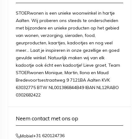
STOERwonen is een unieke woonwinkel in hartje
Aalten. Wij proberen ons steeds te onderscheiden
met bijzondere en unieke producten op het gebied
van wonen, verzorging, sieraden, food,
geurproducten, kaartjes, kadootjes en nog veel
meer... Laat je inspireren in onze gezellige en goed
gevulde winkel. Natuurlijk maken wij van elk
kadootje ook écht een kadootje! Lieve groet, Team
STOERwonen Monique, Martin, Ilona en Maud
Bredevoortsestraatweg 9 7121BA Aalten KVK
63032775 BTW NL001386844B49 IBAN NL12RABO
0302682422
Neem contact met ons op
+31 620124736
Mobiel