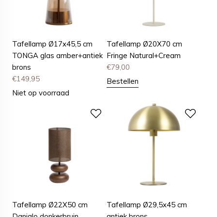
Tafellamp Ø17x45,5 cm
Tafellamp Ø20X70 cm
TONGA glas amber+antiek
Fringe Natural+Cream
brons
€
79,00
€
149,95
Bestellen
Niet op voorraad
Tafellamp Ø22X50 cm
Tafellamp Ø29,5x45 cm
Danialo donkerbruin
antiek brons