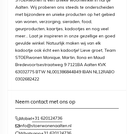
STOERwonen is een unieke woonwinkel in hartje
Aalten. Wij proberen ons steeds te onderscheiden
met bijzondere en unieke producten op het gebied
van wonen, verzorging, sieraden, food,
geurproducten, kaartjes, kadootjes en nog veel
meer... Laat je inspireren in onze gezellige en goed
gevulde winkel. Natuurlijk maken wij van elk
kadootje ook écht een kadootje! Lieve groet, Team
STOERwonen Monique, Martin, Ilona en Maud
Bredevoortsestraatweg 9 7121BA Aalten KVK
63032775 BTW NL001386844B49 IBAN NL12RABO
0302682422
Neem contact met ons op
+31 620124736
Mobiel
info@stoerwonenaalten.nl
+31 620124736
Whatsapp