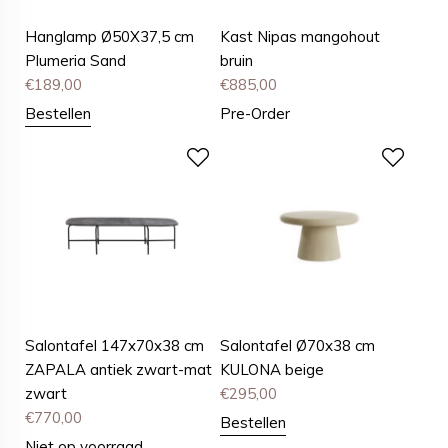
Hanglamp Ø50X37,5 cm
Kast Nipas mangohout
Plumeria Sand
bruin
€
189,00
€
885,00
Bestellen
Pre-Order
Salontafel 147x70x38 cm
Salontafel Ø70x38 cm
ZAPALA antiek zwart-mat
KULONA beige
zwart
€
295,00
€
770,00
Bestellen
Niet op voorraad