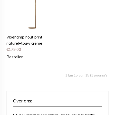
Vloerlamp hout print
naturel+touw crème
€
179,00
Bestellen
1 t/m 15 van 15 (1 pagina's)
Over ons: