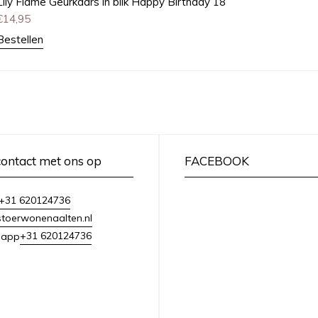
Lily Flame Geurkaars in blik Happy Birthday 18
€
14,95
Bestellen
ontact met ons op
FACEBOOK
+31 620124736
toerwonenaalten.nl
+31 620124736
sapp