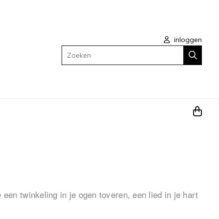
inloggen
Zoeken
n twinkeling in je ogen toveren, een lied in je hart