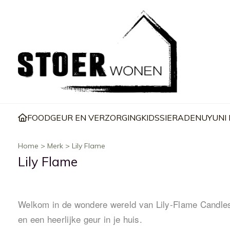
FOOD
GEUR EN VERZORGING
KIDS
SIERADEN
UYUNI
Home
>
Merk
>
Lily Flame
Lily Flame
Welkom in de wondere wereld van Lily-Flame Candles. 
en een heerlijke geur in je huis.