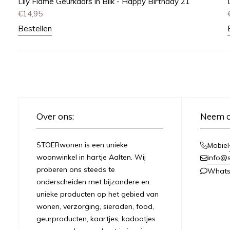
Lily Flame Geurkaars in Blik - Happy Birthday 21
€
14,95
Bestellen
Over ons:
Neem c
STOERwonen is een unieke
Mobiel
woonwinkel in hartje Aalten. Wij
info@s
proberen ons steeds te
What
onderscheiden met bijzondere en
unieke producten op het gebied van
wonen, verzorging, sieraden, food,
geurproducten, kaartjes, kadootjes