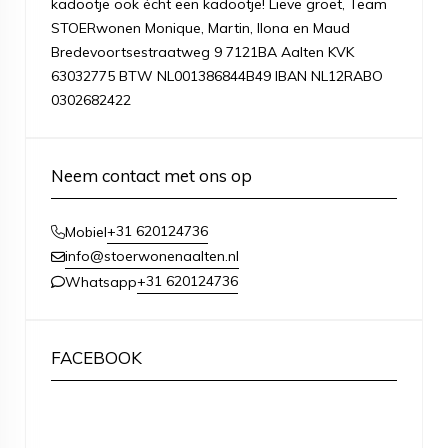
kadootje ook écht een kadootje! Lieve groet, Team
STOERwonen Monique, Martin, Ilona en Maud
Bredevoortsestraatweg 9 7121BA Aalten KVK
63032775 BTW NL001386844B49 IBAN NL12RABO
0302682422
Neem contact met ons op
+31 620124736
Mobiel
info@stoerwonenaalten.nl
+31 620124736
Whatsapp
FACEBOOK