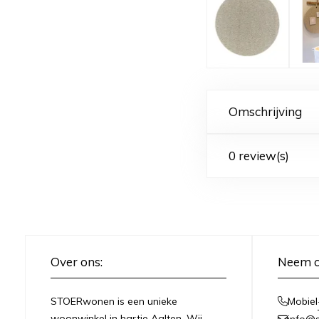
Omschrijving
0 review(s)
Over ons:
Neem c
STOERwonen is een unieke
Mobiel
woonwinkel in hartje Aalten. Wij
info@s