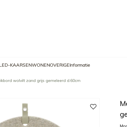
 LED-KAARSEN
WONEN
OVERIGE
Informatie
kbord wolvilt zand grijs gemeleerd d.60cm
Me
g
Mod