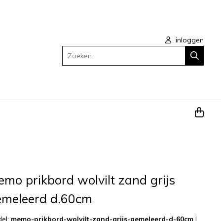
inloggen
Zoeken
mo prikbord wolvilt zand grijs
emeleerd d.60cm
el:
memo-prikbord-wolvilt-zand-grijs-gemeleerd-d-60cm
|