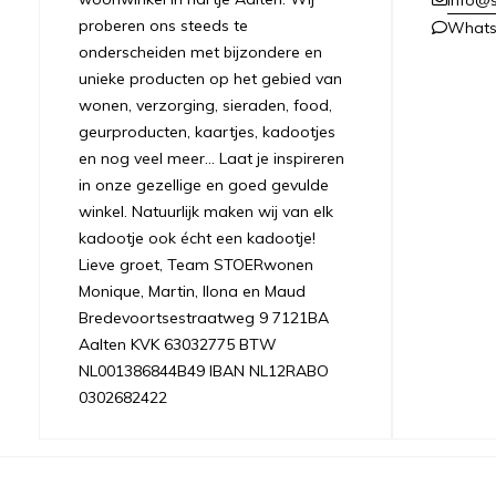
proberen ons steeds te
What
onderscheiden met bijzondere en
unieke producten op het gebied van
wonen, verzorging, sieraden, food,
geurproducten, kaartjes, kadootjes
en nog veel meer... Laat je inspireren
in onze gezellige en goed gevulde
winkel. Natuurlijk maken wij van elk
kadootje ook écht een kadootje!
Lieve groet, Team STOERwonen
Monique, Martin, Ilona en Maud
Bredevoortsestraatweg 9 7121BA
Aalten KVK 63032775 BTW
NL001386844B49 IBAN NL12RABO
0302682422