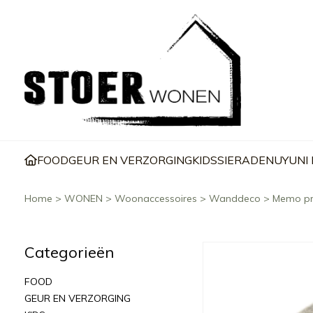
FOOD
GEUR EN VERZORGING
KIDS
SIERADEN
UYUNI
Home
>
WONEN
>
Woonaccessoires
>
Wanddeco
>
Memo pri
Categorieën
FOOD
GEUR EN VERZORGING