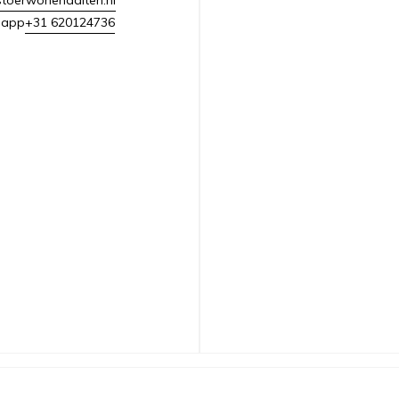
+31 620124736
sapp