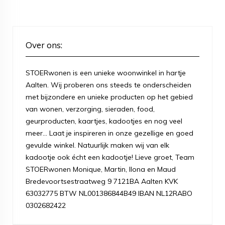
Over ons:
STOERwonen is een unieke woonwinkel in hartje
Aalten. Wij proberen ons steeds te onderscheiden
met bijzondere en unieke producten op het gebied
van wonen, verzorging, sieraden, food,
geurproducten, kaartjes, kadootjes en nog veel
meer... Laat je inspireren in onze gezellige en goed
gevulde winkel. Natuurlijk maken wij van elk
kadootje ook écht een kadootje! Lieve groet, Team
STOERwonen Monique, Martin, Ilona en Maud
Bredevoortsestraatweg 9 7121BA Aalten KVK
63032775 BTW NL001386844B49 IBAN NL12RABO
0302682422