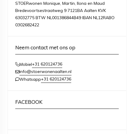
STOERwonen Monique, Martin, Ilona en Maud
Bredevoortsestraatweg 9 7121BA Aalten KVK
63032775 BTW NL001386844B49 IBAN NL12RABO
0302682422
Neem contact met ons op
+31 620124736
Mobiel
info@stoerwonenaalten.nl
+31 620124736
Whatsapp
FACEBOOK