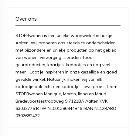
Over ons:
STOERwonen is een unieke woonwinkel in hartje
Aalten. Wij proberen ons steeds te onderscheiden
met bijzondere en unieke producten op het gebied
van wonen, verzorging, sieraden, food,
geurproducten, kaartjes, kadootjes en nog veel
meer... Laat je inspireren in onze gezellige en goed
gevulde winkel. Natuurlijk maken wij van elk
kadootje ook écht een kadootje! Lieve groet, Team
STOERwonen Monique, Martin, Ilona en Maud
Bredevoortsestraatweg 9 7121BA Aalten KVK
63032775 BTW NL001386844B49 IBAN NL12RABO
0302682422