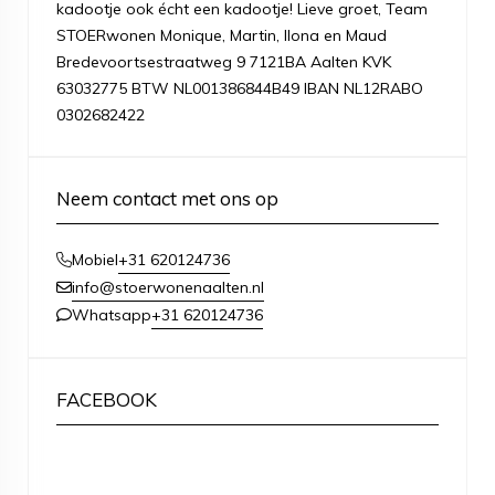
kadootje ook écht een kadootje! Lieve groet, Team
STOERwonen Monique, Martin, Ilona en Maud
Bredevoortsestraatweg 9 7121BA Aalten KVK
63032775 BTW NL001386844B49 IBAN NL12RABO
0302682422
Neem contact met ons op
+31 620124736
Mobiel
info@stoerwonenaalten.nl
+31 620124736
Whatsapp
FACEBOOK