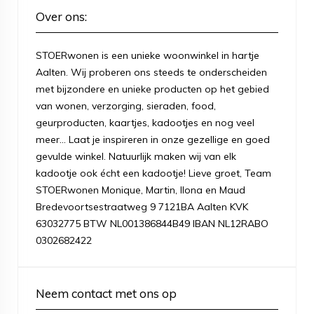
Over ons:
STOERwonen is een unieke woonwinkel in hartje
Aalten. Wij proberen ons steeds te onderscheiden
met bijzondere en unieke producten op het gebied
van wonen, verzorging, sieraden, food,
geurproducten, kaartjes, kadootjes en nog veel
meer... Laat je inspireren in onze gezellige en goed
gevulde winkel. Natuurlijk maken wij van elk
kadootje ook écht een kadootje! Lieve groet, Team
STOERwonen Monique, Martin, Ilona en Maud
Bredevoortsestraatweg 9 7121BA Aalten KVK
63032775 BTW NL001386844B49 IBAN NL12RABO
0302682422
Neem contact met ons op