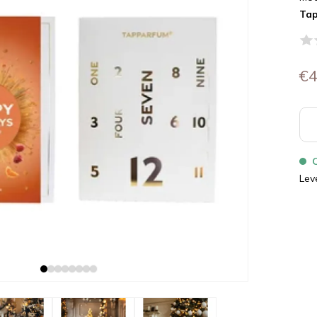
Ta
€4
Lev