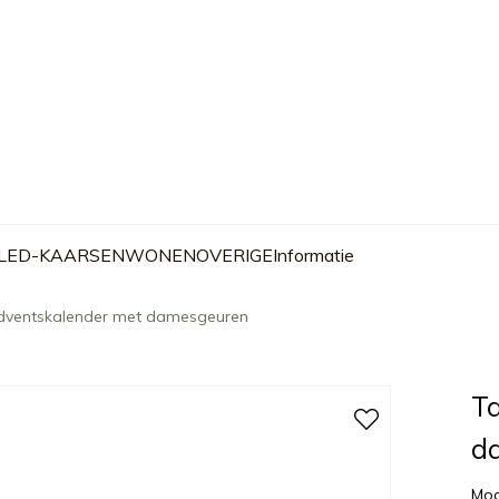
 LED-KAARSEN
WONEN
OVERIGE
Informatie
ventskalender met damesgeuren
T
d
Mod