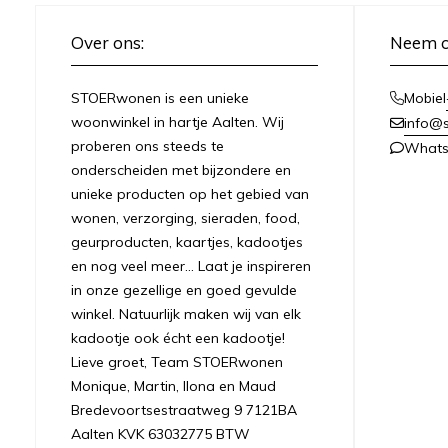
Over ons:
Neem c
STOERwonen is een unieke
Mobiel
woonwinkel in hartje Aalten. Wij
info@s
proberen ons steeds te
What
onderscheiden met bijzondere en
unieke producten op het gebied van
wonen, verzorging, sieraden, food,
geurproducten, kaartjes, kadootjes
en nog veel meer... Laat je inspireren
in onze gezellige en goed gevulde
winkel. Natuurlijk maken wij van elk
kadootje ook écht een kadootje!
Lieve groet, Team STOERwonen
Monique, Martin, Ilona en Maud
Bredevoortsestraatweg 9 7121BA
Aalten KVK 63032775 BTW