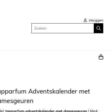
inloggen
Zoeken
apparfum Adventskalender met
amesgeuren
el:
tapparfum-adventskalender-met-damesgeuren
|
Merk: