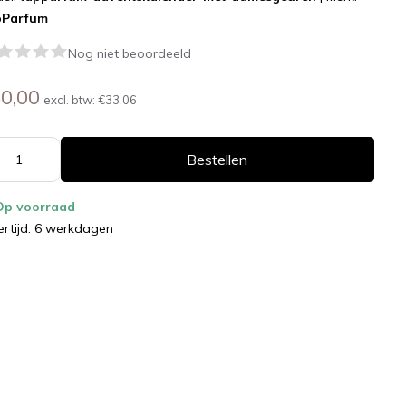
pParfum
Nog niet beoordeeld
0,00
excl. btw:
€33,06
Bestellen
Op voorraad
ertijd: 6 werkdagen