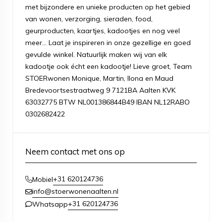
met bijzondere en unieke producten op het gebied
van wonen, verzorging, sieraden, food,
geurproducten, kaartjes, kadootjes en nog veel
meer... Laat je inspireren in onze gezellige en goed
gevulde winkel. Natuurlijk maken wij van elk
kadootje ook écht een kadootje! Lieve groet, Team
STOERwonen Monique, Martin, Ilona en Maud
Bredevoortsestraatweg 9 7121BA Aalten KVK
63032775 BTW NL001386844B49 IBAN NL12RABO
0302682422
Neem contact met ons op
+31 620124736
Mobiel
info@stoerwonenaalten.nl
+31 620124736
Whatsapp