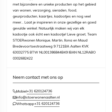
met bijzondere en unieke producten op het gebied
van wonen, verzorging, sieraden, food,
geurproducten, kaartjes, kadootjes en nog veel
meer... Laat je inspireren in onze gezellige en goed
gevulde winkel. Natuurlijk maken wij van elk
kadootje ook écht een kadootje! Lieve groet, Team
STOERwonen Monique, Martin, Ilona en Maud
Bredevoortsestraatweg 9 7121BA Aalten KVK
63032775 BTW NL001386844B49 IBAN NL12RABO
0302682422
Neem contact met ons op
+31 620124736
Mobiel
info@stoerwonenaalten.nl
+31 620124736
Whatsapp