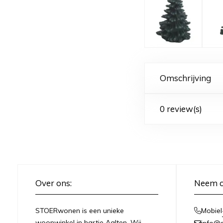
Omschrijving
0 review(s)
Over ons:
Neem c
STOERwonen is een unieke
Mobiel
woonwinkel in hartje Aalten. Wij
info@s