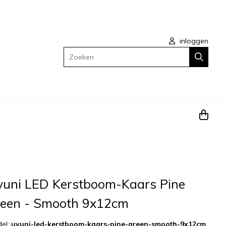
inloggen
Zoeken
yuni LED Kerstboom-Kaars Pine
reen - Smooth 9x12cm
el:
uyuni-led-kerstboom-kaars-pine-green-smooth-9x12cm