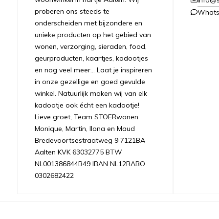
proberen ons steeds te
What
onderscheiden met bijzondere en
unieke producten op het gebied van
wonen, verzorging, sieraden, food,
geurproducten, kaartjes, kadootjes
en nog veel meer... Laat je inspireren
in onze gezellige en goed gevulde
winkel. Natuurlijk maken wij van elk
kadootje ook écht een kadootje!
Lieve groet, Team STOERwonen
Monique, Martin, Ilona en Maud
Bredevoortsestraatweg 9 7121BA
Aalten KVK 63032775 BTW
NL001386844B49 IBAN NL12RABO
0302682422