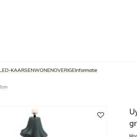
 LED-KAARSEN
WONEN
OVERIGE
Informatie
12cm
U
g
Mod