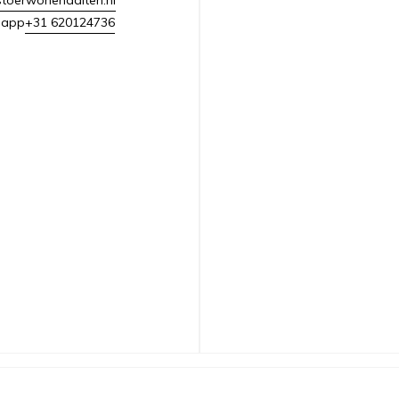
+31 620124736
sapp