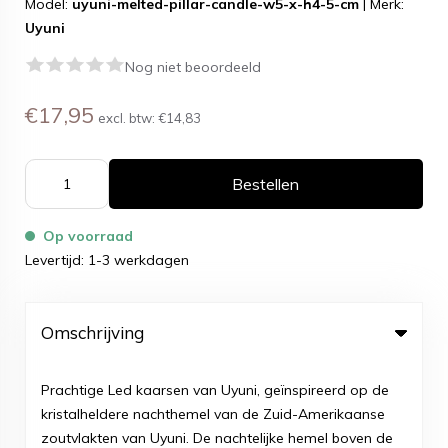
Model:
uyuni-melted-pillar-candle-w5-x-h4-5-cm
|
Merk:
Uyuni
Nog niet beoordeeld
€17,95
excl. btw:
€14,83
Bestellen
Op voorraad
Levertijd: 1-3 werkdagen
Omschrijving
Prachtige Led kaarsen van Uyuni, geïnspireerd op de
kristalheldere nachthemel van de Zuid-Amerikaanse
zoutvlakten van Uyuni. De nachtelijke hemel boven de