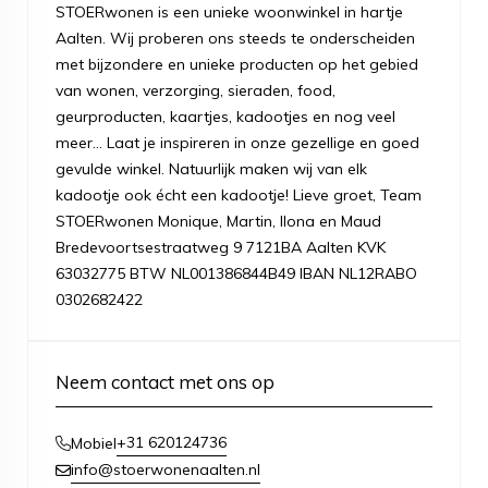
STOERwonen is een unieke woonwinkel in hartje
Aalten. Wij proberen ons steeds te onderscheiden
met bijzondere en unieke producten op het gebied
van wonen, verzorging, sieraden, food,
geurproducten, kaartjes, kadootjes en nog veel
meer... Laat je inspireren in onze gezellige en goed
gevulde winkel. Natuurlijk maken wij van elk
kadootje ook écht een kadootje! Lieve groet, Team
STOERwonen Monique, Martin, Ilona en Maud
Bredevoortsestraatweg 9 7121BA Aalten KVK
63032775 BTW NL001386844B49 IBAN NL12RABO
0302682422
Neem contact met ons op
+31 620124736
Mobiel
info@stoerwonenaalten.nl