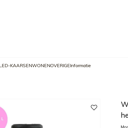
 LED-KAARSEN
WONEN
OVERIGE
Informatie
W
h
Mod