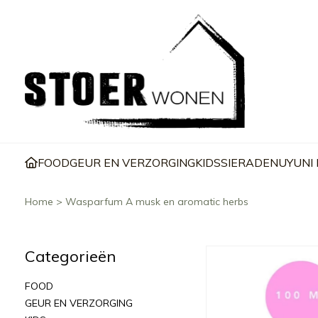
FOOD
GEUR EN VERZORGING
KIDS
SIERADEN
UYUNI
Home
>
Wasparfum A musk en aromatic herbs
Categorieën
FOOD
GEUR EN VERZORGING