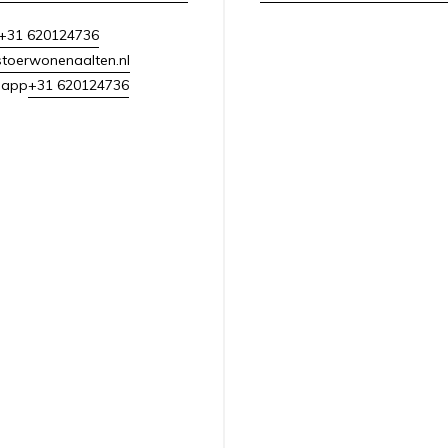
+31 620124736
toerwonenaalten.nl
+31 620124736
sapp