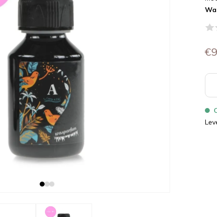
Wa
€9
Lev