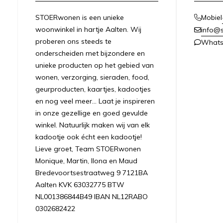
STOERwonen is een unieke
Mobiel
woonwinkel in hartje Aalten. Wij
info@s
proberen ons steeds te
What
onderscheiden met bijzondere en
unieke producten op het gebied van
wonen, verzorging, sieraden, food,
geurproducten, kaartjes, kadootjes
en nog veel meer... Laat je inspireren
in onze gezellige en goed gevulde
winkel. Natuurlijk maken wij van elk
kadootje ook écht een kadootje!
Lieve groet, Team STOERwonen
Monique, Martin, Ilona en Maud
Bredevoortsestraatweg 9 7121BA
Aalten KVK 63032775 BTW
NL001386844B49 IBAN NL12RABO
0302682422