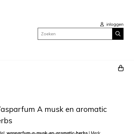
inloggen
Zoeken
asparfum A musk en aromatic
erbs
el:
wasparfum-a-musk-en-aromatic-herbs
|
Merk: