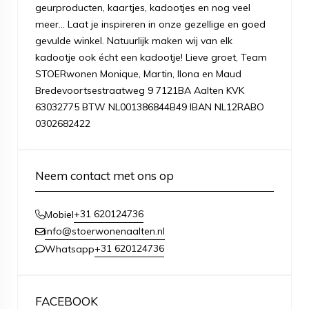
geurproducten, kaartjes, kadootjes en nog veel
meer... Laat je inspireren in onze gezellige en goed
gevulde winkel. Natuurlijk maken wij van elk
kadootje ook écht een kadootje! Lieve groet, Team
STOERwonen Monique, Martin, Ilona en Maud
Bredevoortsestraatweg 9 7121BA Aalten KVK
63032775 BTW NL001386844B49 IBAN NL12RABO
0302682422
Neem contact met ons op
+31 620124736
Mobiel
info@stoerwonenaalten.nl
+31 620124736
Whatsapp
FACEBOOK