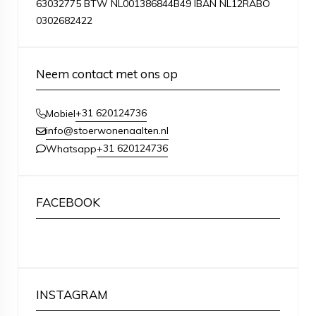
63032775 BTW NL001386844B49 IBAN NL12RABO
0302682422
Neem contact met ons op
+31 620124736
Mobiel
info@stoerwonenaalten.nl
+31 620124736
Whatsapp
FACEBOOK
INSTAGRAM