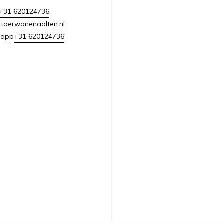
+31 620124736
toerwonenaalten.nl
+31 620124736
sapp