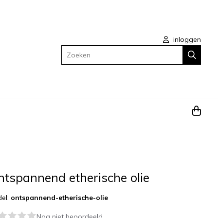
inloggen
Zoeken
tspannend etherische olie
el:
ontspannend-etherische-olie
Nog niet beoordeeld