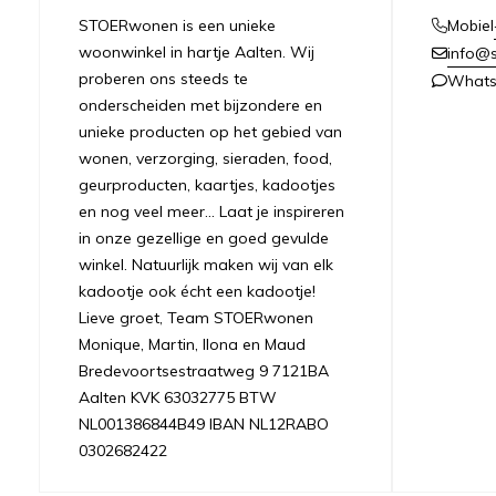
STOERwonen is een unieke
Mobiel
woonwinkel in hartje Aalten. Wij
info@s
proberen ons steeds te
What
onderscheiden met bijzondere en
unieke producten op het gebied van
wonen, verzorging, sieraden, food,
geurproducten, kaartjes, kadootjes
en nog veel meer... Laat je inspireren
in onze gezellige en goed gevulde
winkel. Natuurlijk maken wij van elk
kadootje ook écht een kadootje!
Lieve groet, Team STOERwonen
Monique, Martin, Ilona en Maud
Bredevoortsestraatweg 9 7121BA
Aalten KVK 63032775 BTW
NL001386844B49 IBAN NL12RABO
0302682422