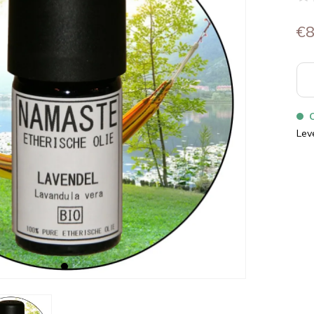
€8
Lev