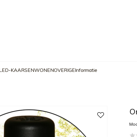
 LED-KAARSEN
WONEN
OVERIGE
Informatie
On
Mod