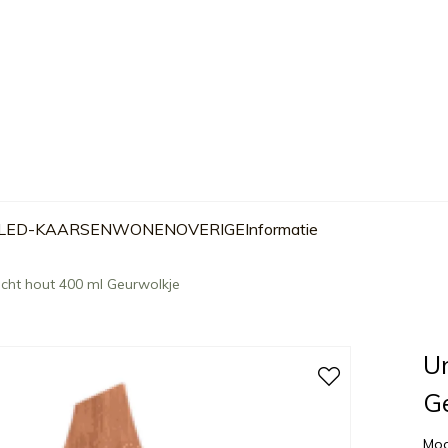
 LED-KAARSEN
WONEN
OVERIGE
Informatie
licht hout 400 ml Geurwolkje
Un
G
Mod