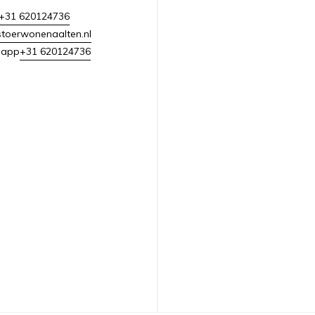
+31 620124736
toerwonenaalten.nl
+31 620124736
sapp