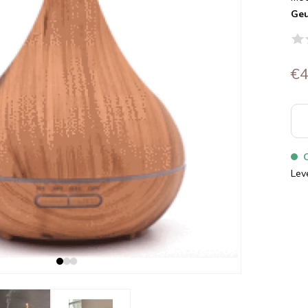
Geu
€4
Lev