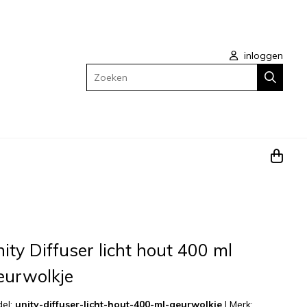
inloggen
Zoeken
ity Diffuser licht hout 400 ml
eurwolkje
el:
unity-diffuser-licht-hout-400-ml-geurwolkje
|
Merk: