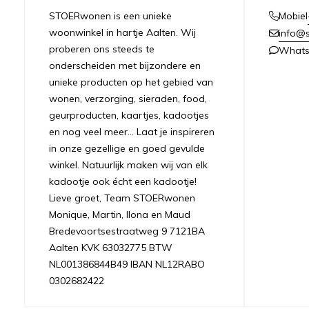
STOERwonen is een unieke
Mobiel
woonwinkel in hartje Aalten. Wij
info@s
proberen ons steeds te
What
onderscheiden met bijzondere en
unieke producten op het gebied van
wonen, verzorging, sieraden, food,
geurproducten, kaartjes, kadootjes
en nog veel meer... Laat je inspireren
in onze gezellige en goed gevulde
winkel. Natuurlijk maken wij van elk
kadootje ook écht een kadootje!
Lieve groet, Team STOERwonen
Monique, Martin, Ilona en Maud
Bredevoortsestraatweg 9 7121BA
Aalten KVK 63032775 BTW
NL001386844B49 IBAN NL12RABO
0302682422